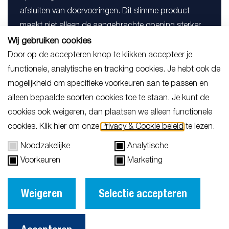
afsluiten van doorvoeringen. Dit slimme product
maakt niet alleen de aangebrachte opening sterker,
maar maakt het ook overbodig om roostergaten
Wij gebruiken cookies
vooraf in het ontwerp te plannen. Ongeacht of je nu
Door op de accepteren knop te klikken accepteer je
te maken hebt met betonnen of stalen vloeren, de
functionele, analytische en tracking cookies. Je hebt ook de
Intercollar kan eenvoudig worden bevestigd met
mogelijkheid om specifieke voorkeuren aan te passen en
klemmen of lijm.
alleen bepaalde soorten cookies toe te staan. Je kunt de
cookies ook weigeren, dan plaatsen we alleen functionele
Bekijk product in de webshop
cookies. Klik hier om onze
Privacy & Cookie beleid
te lezen.
Noodzakelijke
Analytische
Voorkeuren
Marketing
Weigeren
Selectie accepteren
Vragen over onze