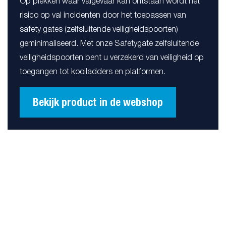
Op plekken waar valgevaar kan ontstaan wordt het
risico op val incidenten door het toepassen van
safety gates (zelfsluitende veiligheidspoorten)
geminimaliseerd. Met onze Safetygate zelfsluitende
veiligheidspoorten bent u verzekerd van veiligheid op
toegangen tot kooiladders en platformen.
Bekijk product in de webshop