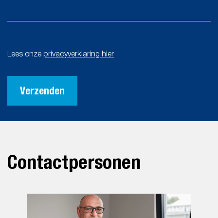
Lees onze
privacyverklaring hier
Verzenden
Gelieve
dit
veld
Contactpersonen
leeg
te
laten.