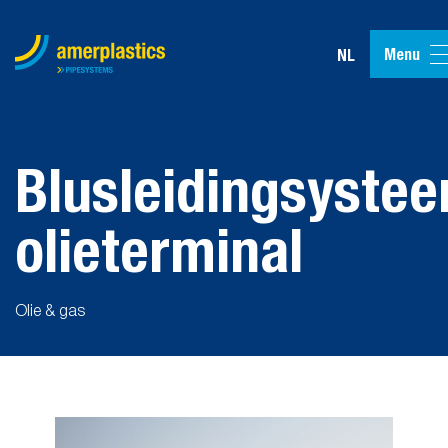
Menu
NL
Blusleidingsyste
olieterminal
Olie & gas