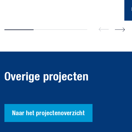
Koelwater
leidingsysteem
Overige projecten
Blusleiding
kerncentrale
raffinaderij
Nucleair
Industrie & chemie
Naar het projectenoverzicht